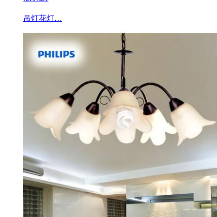
吊灯花灯…