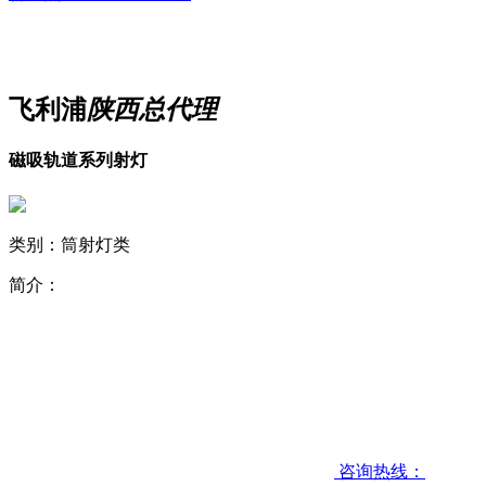
飞利浦
陕西总代理
磁吸轨道系列射灯
类别：筒射灯类
简介：
咨询热线：