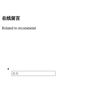
在线留言
Related to recommend