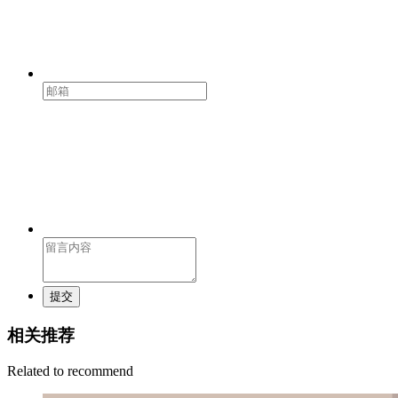
提交
相关推荐
Related to recommend