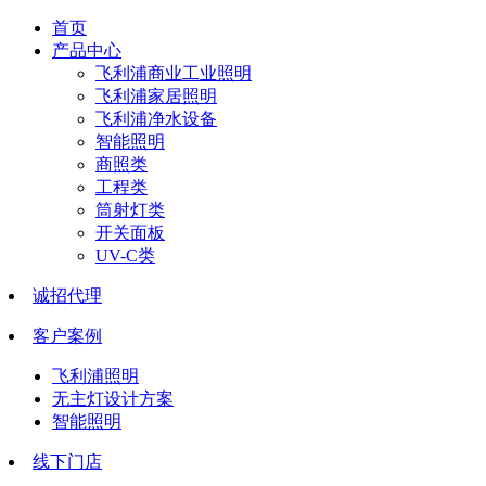
首页
产品中心
飞利浦商业工业照明
飞利浦家居照明
飞利浦净水设备
智能照明
商照类
工程类
筒射灯类
开关面板
UV-C类
诚招代理
客户案例
飞利浦照明
无主灯设计方案
智能照明
线下门店