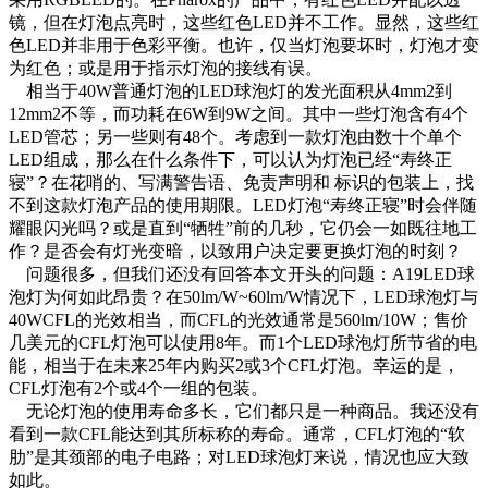
镜，但在灯泡点亮时，这些红色LED并不工作。显然，这些红
色LED并非用于色彩平衡。也许，仅当灯泡要坏时，灯泡才变
为红色；或是用于指示灯泡的接线有误。
相当于40W普通灯泡的LED球泡灯的发光面积从4mm2到
12mm2不等，而功耗在6W到9W之间。其中一些灯泡含有4个
LED管芯；另一些则有48个。考虑到一款灯泡由数十个单个
LED组成，那么在什么条件下，可以认为灯泡已经“寿终正
寝”？在花哨的、写满警告语、免责声明和 标识的包装上，找
不到这款灯泡产品的使用期限。LED灯泡“寿终正寝”时会伴随
耀眼闪光吗？或是直到“牺牲”前的几秒，它仍会一如既往地工
作？是否会有灯光变暗，以致用户决定要更换灯泡的时刻？
问题很多，但我们还没有回答本文开头的问题：A19LED球
泡灯为何如此昂贵？在50lm/W~60lm/W情况下，LED球泡灯与
40WCFL的光效相当，而CFL的光效通常是560lm/10W；售价
几美元的CFL灯泡可以使用8年。而1个LED球泡灯所节省的电
能，相当于在未来25年内购买2或3个CFL灯泡。幸运的是，
CFL灯泡有2个或4个一组的包装。
无论灯泡的使用寿命多长，它们都只是一种商品。我还没有
看到一款CFL能达到其所标称的寿命。通常，CFL灯泡的“软
肋”是其颈部的电子电路；对LED球泡灯来说，情况也应大致
如此。