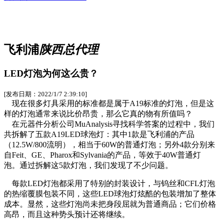
飞利浦
陕西总代理
LED灯泡为何这么贵？
[发布日期：2022/1/7 2:39:10]
现在很多灯具采用的标准都是属于A19标准的灯泡，但是这
样的灯泡通常来说比价昂贵，那么它真的物有所值吗？
在元器件分析公司MuAnalysis寻找科学答案的过程中，我们
共拆解了五款A19LED球泡灯：其中1款是飞利浦的产品
（12.5W/800流明），相当于60W的普通灯泡；另外4款分别来
自Feit、GE、Pharox和Sylvania的产品，等效于40W普通灯
泡。通过拆解这5款灯泡，我们发现了不少问题。
每款LED灯泡都采用了特别的封装设计，与钨丝和CFL灯泡
的热缩覆膜包装不同，这些LED球泡灯炫酷的包装增加了整体
成本。显然，这些灯泡尚未把身段屈就为普通商品；它们价格
高昂，而且这种势头预计还将继续。