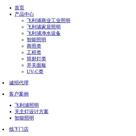
首页
产品中心
飞利浦商业工业照明
飞利浦家居照明
飞利浦净水设备
智能照明
商照类
工程类
筒射灯类
开关面板
UV-C类
诚招代理
客户案例
飞利浦照明
无主灯设计方案
智能照明
线下门店