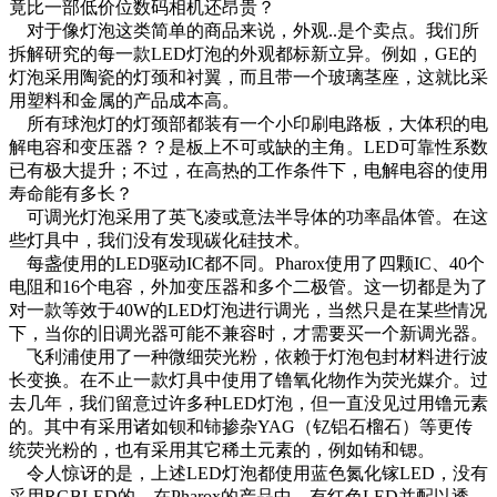
竟比一部低价位数码相机还昂贵？
对于像灯泡这类简单的商品来说，外观..是个卖点。我们所
拆解研究的每一款LED灯泡的外观都标新立异。例如，GE的
灯泡采用陶瓷的灯颈和衬翼，而且带一个玻璃茎座，这就比采
用塑料和金属的产品成本高。
所有球泡灯的灯颈部都装有一个小印刷电路板，大体积的电
解电容和变压器？？是板上不可或缺的主角。LED可靠性系数
已有极大提升；不过，在高热的工作条件下，电解电容的使用
寿命能有多长？
可调光灯泡采用了英飞凌或意法半导体的功率晶体管。在这
些灯具中，我们没有发现碳化硅技术。
每盏使用的LED驱动IC都不同。Pharox使用了四颗IC、40个
电阻和16个电容，外加变压器和多个二极管。这一切都是为了
对一款等效于40W的LED灯泡进行调光，当然只是在某些情况
下，当你的旧调光器可能不兼容时，才需要买一个新调光器。
飞利浦使用了一种微细荧光粉，依赖于灯泡包封材料进行波
长变换。在不止一款灯具中使用了镥氧化物作为荧光媒介。过
去几年，我们留意过许多种LED灯泡，但一直没见过用镥元素
的。其中有采用诸如钡和铈掺杂YAG（钇铝石榴石）等更传
统荧光粉的，也有采用其它稀土元素的，例如铕和锶。
令人惊讶的是，上述LED灯泡都使用蓝色氮化镓LED，没有
采用RGBLED的。在Pharox的产品中，有红色LED并配以透